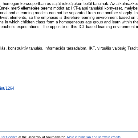
 homogén korcsoportban és saját iskolájukon belül tanulnak. Az alkalmazko
nnek merő ellentétére teremt módot az IKT-alapú tanulási környezet, melyben
tional and e-learning models can not be separated from one another sharply. In 
ivist elements, so the emphasis is therefore learning environment based on t
uations in which children class form a homogeneous age group and learn within 
teacher's expectations. The opposite of this ICT-based learning environment 
, konstruktív tanulás, információs társadalom, IKT, virtuális valóság Traditio
rint/1264
uter Science
at the University of Southampton.
More information and software credits
.