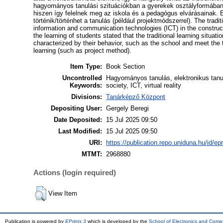
hagyományos tanulási szituációkban a gyerekek osztályformában,
hiszen így felelnek meg az iskola és a pedagógus elvárásainak. E
történik/történhet a tanulás (például projektmódszerrel). The tradi
information and communication technologies (ICT) in the construct
the learning of students stated that the traditional learning sit
characterized by their behavior, such as the school and meet the 
learning (such as project method).
Item Type:
Book Section
Uncontrolled
Hagyományos tanulás, elektronikus tanulás
Keywords:
society, ICT, virtual reality
Divisions:
Tanárképző Központ
Depositing User:
Gergely Beregi
Date Deposited:
15 Jul 2025 09:50
Last Modified:
15 Jul 2025 09:50
URI:
https://publication.repo.uniduna.hu/id/ep
MTMT:
2968880
Actions (login required)
View Item
Publication is powered by
EPrints 3
which is developed by the
School of Electronics and Comp