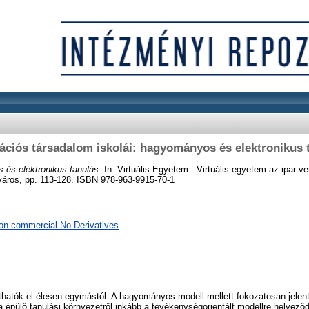
ációs társadalom iskolái: hagyományos és elektronikus 
 és elektronikus tanulás.
In: Virtuális Egyetem : Virtuális egyetem az ipar 
áros, pp. 113-128. ISBN 978-963-9915-70-1
on-commercial No Derivatives
.
hatók el élesen egymástól. A hagyományos modell mellett fokozatosan jele
ra épülő tanulási környezetről inkább a tevékenységorientált modellre helyező