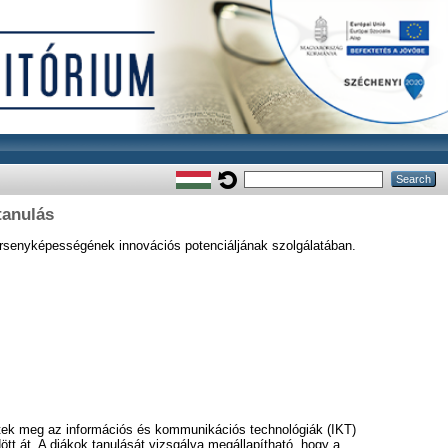
tanulás
versenyképességének innovációs potenciáljának szolgálatában.
ntek meg az információs és kommunikációs technológiák (IKT)
dött át. A diákok tanulását vizsgálva megállapítható, hogy a