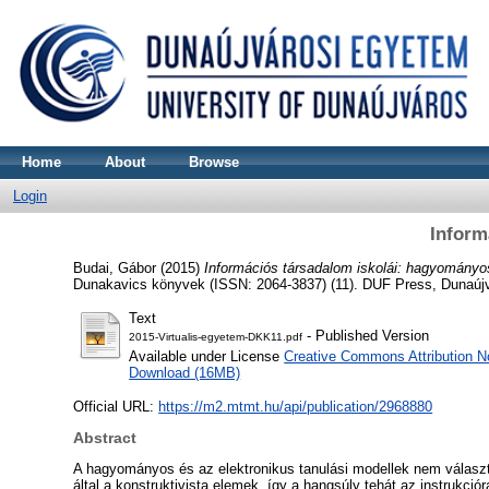
Home
About
Browse
Login
Inform
Budai, Gábor
(2015)
Információs társadalom iskolái: hagyományos
Dunakavics könyvek (ISSN: 2064-3837) (11). DUF Press, Dunaújv
Text
- Published Version
2015-Virtualis-egyetem-DKK11.pdf
Available under License
Creative Commons Attribution N
Download (16MB)
Official URL:
https://m2.mtmt.hu/api/publication/2968880
Abstract
A hagyományos és az elektronikus tanulási modellek nem választ
által a konstruktivista elemek, így a hangsúly tehát az instrukció