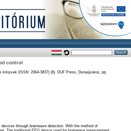
ed control
 könyvek (ISSN: 2064-3837) (8). DUF Press, Dunaújváros, pp.
r devices through brainwave detection. With the method of
uture. The traditional EEG device used for brainwave measurement