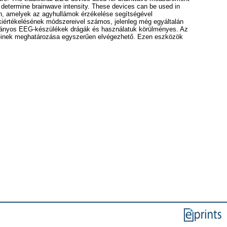
to determine brainwave intensity. These devices can be used in
sén, amelyek az agyhullámok érzékelése segítségével
iértékelésének módszereivel számos, jelenleg még egyáltalán
ományos EEG-készülékek drágák és használatuk körülményes. Az
geinek meghatározása egyszerűen elvégezhető. Ezen eszközök