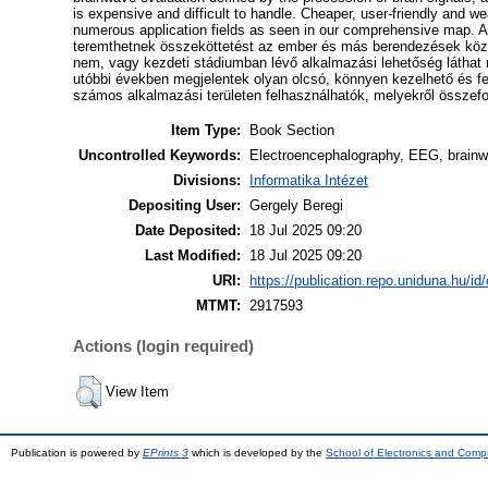
is expensive and difficult to handle. Cheaper, user-friendly and 
numerous application fields as seen in our comprehensive map. A 
teremthetnek összeköttetést az ember és más berendezések közö
nem, vagy kezdeti stádiumban lévő alkalmazási lehetőség látha
utóbbi években megjelentek olyan olcsó, könnyen kezelhető és
számos alkalmazási területen felhasználhatók, melyekről összefog
Item Type:
Book Section
Uncontrolled Keywords:
Electroencephalography, EEG, brainw
Divisions:
Informatika Intézet
Depositing User:
Gergely Beregi
Date Deposited:
18 Jul 2025 09:20
Last Modified:
18 Jul 2025 09:20
URI:
https://publication.repo.uniduna.hu/id
MTMT:
2917593
Actions (login required)
View Item
Publication is powered by
EPrints 3
which is developed by the
School of Electronics and Comp