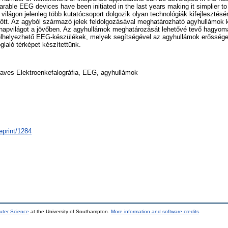
wearable EEG devices have been initiated in the last years making it simplier 
világon jelenleg több kutatócsoport dolgozik olyan technológiák kifejleszté
tt. Az agyból származó jelek feldolgozásával meghatározható agyhullámok k
t napvilágot a jövőben. Az agyhullámok meghatározását lehetővé tevő hagy
 felhelyezhető EEG-készülékek, melyek segítségével az agyhullámok erőssé
laló térképet készítettünk.
aves Elektroenkefalográfia, EEG, agyhullámok
/eprint/1284
uter Science
at the University of Southampton.
More information and software credits
.