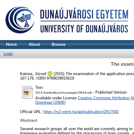
Home
About
Browse
Login
The exami
Katona, József
(2015)
The examination of the application possi
167-176. ISBN 9789639915619
Text
- Published Version
2015-Szimbolikus-Kozossegek-DKK8.pdf
Available under License
Creative Commons Attribution N
Download (20MB)
Official URL:
https://m2.mtmt.hu/api/publication/2917593
Abstract
Several research groups all over the world are currently aiming 
brainwave evaluation defined by the procession of brain signals,