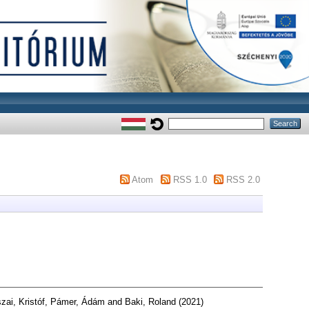
Atom
RSS 1.0
RSS 2.0
zai, Kristóf
,
Pámer, Ádám
and
Baki, Roland
(2021)