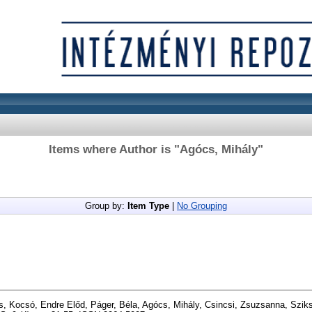
Items where Author is "
Agócs, Mihály
"
Group by:
Item Type
|
No Grouping
s
,
Kocsó, Endre Előd
,
Páger, Béla
,
Agócs, Mihály
,
Csincsi, Zsuzsanna
,
Sziks