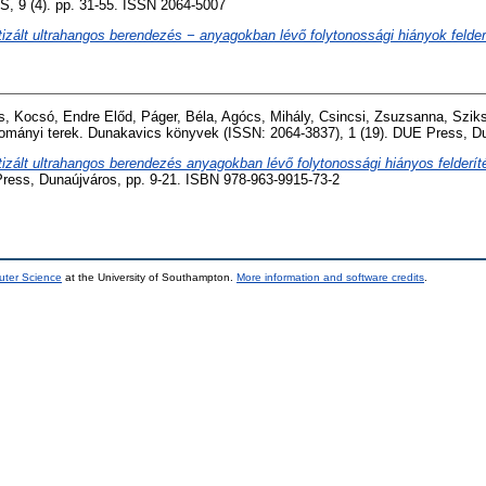
9 (4). pp. 31-55. ISSN 2064-5007
izált ultrahangos berendezés − anyagokban lévő folytonossági hiányok felder
s
,
Kocsó, Endre Előd
,
Páger, Béla
,
Agócs, Mihály
,
Csincsi, Zsuzsanna
,
Sziks
ományi terek. Dunakavics könyvek (ISSN: 2064-3837), 1 (19). DUE Press, Du
izált ultrahangos berendezés anyagokban lévő folytonossági hiányos felderít
ress, Dunaújváros, pp. 9-21. ISBN 978-963-9915-73-2
uter Science
at the University of Southampton.
More information and software credits
.