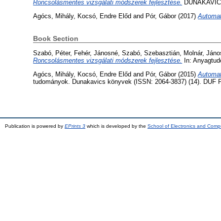
Roncsolásmentes vizsgálati módszerek fejlesztése.
DUNAKAVICS, 
Agócs, Mihály
,
Kocsó, Endre Előd
and
Pór, Gábor
(2017)
Automat
Book Section
Szabó, Péter
,
Fehér, Jánosné
,
Szabó, Szebasztián
,
Molnár, Jáno
Roncsolásmentes vizsgálati módszerek fejlesztése.
In: Anyagtud
Agócs, Mihály
,
Kocsó, Endre Előd
and
Pór, Gábor
(2015)
Automat
tudományok. Dunakavics könyvek (ISSN: 2064-3837) (14). DUF P
Publication is powered by
EPrints 3
which is developed by the
School of Electronics and Comp