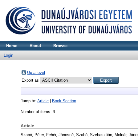
Home
About
Browse
Login
Up a level
Export as
Jump to:
Article
|
Book Section
Number of items:
4
.
Article
Szabó, Péter
,
Fehér, Jánosné
,
Szabó, Szebasztián
,
Molnár, Jáno