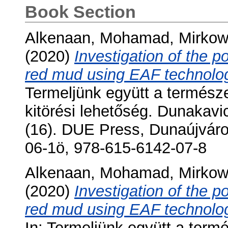
Book Section
Alkenaan, Mohamad
,
Mirkow
(2020)
Investigation of the p
red mud using EAF technology
Termeljünk együtt a természet
kitörési lehetőség. Dunakav
(16). DUE Press, Dunaújváro
06-1ö, 978-615-6142-07-8
Alkenaan, Mohamad
,
Mirkow
(2020)
Investigation of the p
red mud using EAF technolog
In: Termeljünk együtt a termé