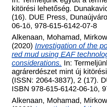
kitörési lehetőség. Dunakav
(16). DUE Press, Dunaújváro
06-1ö, 978-615-6142-07-8
Alkenaan, Mohamad
,
Mirkow
(2020)
Investigation of the p
red mud using EAF technolog
considerations.
In: Termeljün
agrárerdészet mint új kitöré
(ISSN: 2064-3837), 2 (17). 
ISBN 978-615-6142-06-1ö, 9
Alkenaan, Mohamad
,
Mirkow