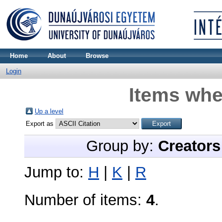
Home
About
Browse
Login
Items whe
Up a level
Export as
Group by:
Creators
Jump to:
H
|
K
|
R
Number of items:
4
.