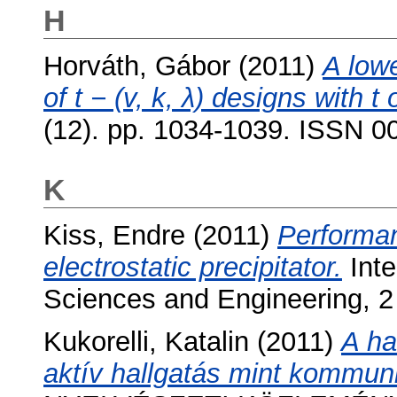
H
Horváth, Gábor
(2011)
A low
of t − (v, k, λ) designs with t 
(12). pp. 1034-1039. ISSN 
K
Kiss, Endre
(2011)
Performan
electrostatic precipitator.
Inte
Sciences and Engineering, 2
Kukorelli, Katalin
(2011)
A ha
aktív hallgatás mint kommuni