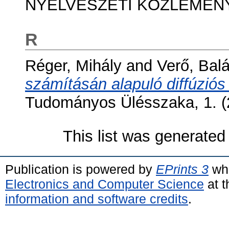
NYELVÉSZETI KÖZLEMÉNYEK
R
Réger, Mihály
and
Verő, Bal
számításán alapuló diffúziós
Tudományos Ülésszaka, 1. (
This list was generate
Publication is powered by
EPrints 3
whi
Electronics and Computer Science
at t
information and software credits
.